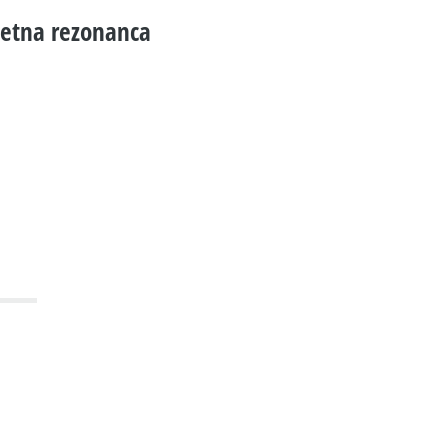
etna rezonanca