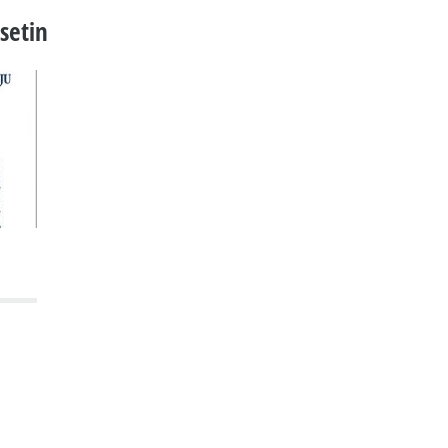
setin