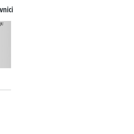
vnici